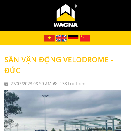
SÂN VẬN ĐỘNG VELODROME -
ĐỨC
27/07/2023 08:59 AM
138 Lượt xem