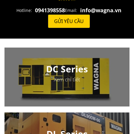
0941398558
info@wagna.vn
Hotline:
Email:
GỬI YÊU CẦU
DC Series
Xem chi tiết
DL Series