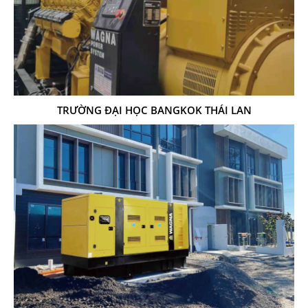
TRƯỜNG ĐẠI HỌC BANGKOK THÁI LAN