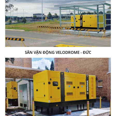
SÂN VẬN ĐỘNG VELODROME - ĐỨC