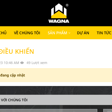
CHỦ
VỀ CHÚNG TÔI
SẢN PHẨM
DỰ ÁN
TIN TỨC
ĐIỀU KHIỂN
23 10:46 AM
49 Lượt xem
 đang cập nhật
Ệ VỚI CHÚNG TÔI