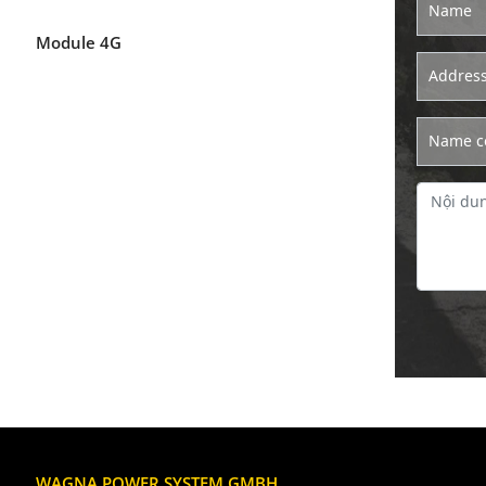
Name
Module 4G
Addres
Name c
WAGNA POWER SYSTEM GMBH