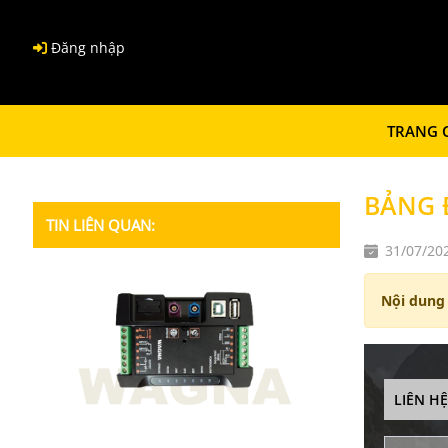
Đăng nhập
TRANG 
BẢNG 
TIN LIÊN QUAN:
31/07/20
Nội dung
LIÊN H