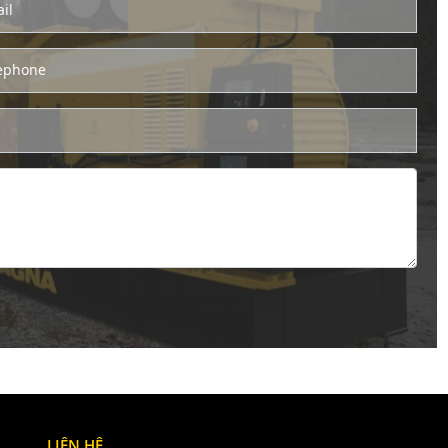
il
ephone
LIÊN HỆ