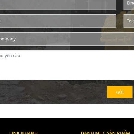
Ema
s
Tel
ompany
LINK NHANH
DANH MỤC SẢN PHẨM