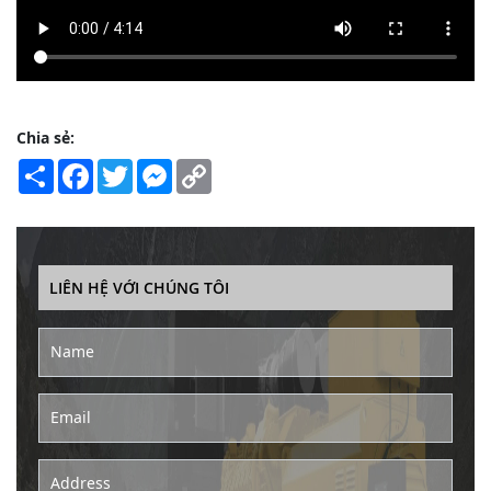
Chia sẻ:
Share
Facebook
Twitter
Messenger
Copy
Link
LIÊN HỆ VỚI CHÚNG TÔI
Name
Email
Address