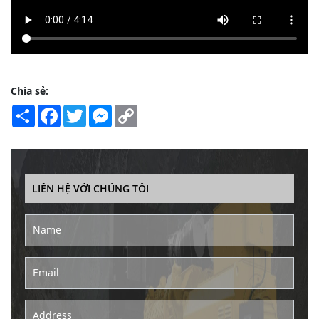
Chia sẻ:
Share
Facebook
Twitter
Messenger
Copy
Link
LIÊN HỆ VỚI CHÚNG TÔI
Name
Email
Address